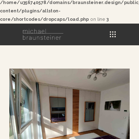
/home/u356740578/domains/braunsteiner.design/publi
content/plugins/allston-
core/shortcodes/dropcaps/load.php
on line
3