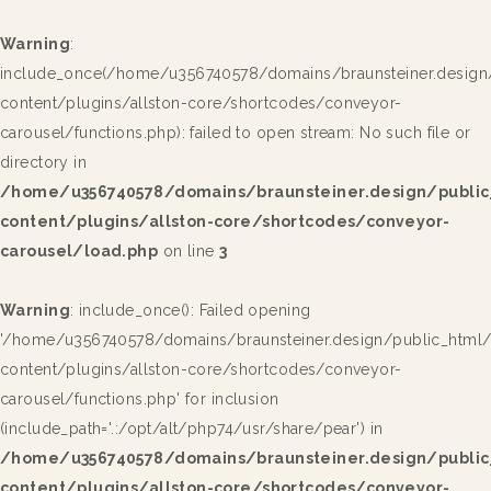
Warning
:
include_once(/home/u356740578/domains/braunsteiner.design
content/plugins/allston-core/shortcodes/conveyor-
carousel/functions.php): failed to open stream: No such file or
directory in
/home/u356740578/domains/braunsteiner.design/publi
content/plugins/allston-core/shortcodes/conveyor-
carousel/load.php
on line
3
Warning
: include_once(): Failed opening
'/home/u356740578/domains/braunsteiner.design/public_html
content/plugins/allston-core/shortcodes/conveyor-
carousel/functions.php' for inclusion
(include_path='.:/opt/alt/php74/usr/share/pear') in
/home/u356740578/domains/braunsteiner.design/publi
content/plugins/allston-core/shortcodes/conveyor-