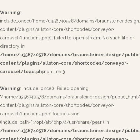
Warning
:
include_once(/home/u356740578/domains/braunsteiner.design
content/plugins/allston-core/shortcodes/conveyor-
carousel/functions.php): failed to open stream: No such file or
directory in
/home/u356740578/domains/braunsteiner.design/publi
content/plugins/allston-core/shortcodes/conveyor-
carousel/load.php
on line
3
Warning
: include_once(): Failed opening
'/home/u356740578/domains/braunsteiner.design/public_html
content/plugins/allston-core/shortcodes/conveyor-
carousel/functions.php' for inclusion
(include_path='.:/opt/alt/php74/usr/share/pear') in
/home/u356740578/domains/braunsteiner.design/publi
content/plugins/allston-core/shortcodes/conveyor-