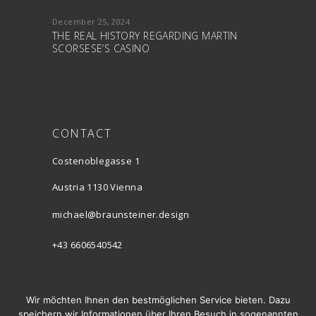
December 25, 2024
THE REAL HISTORY REGARDING MARTIN
SCORSESE’S CASINO
CONTACT
Costenoblegasse 1
Austria 1130 Vienna
michael@braunsteiner.design
+43 6606540542
INSTAGRAM
Wir möchten Ihnen den bestmöglichen Service bieten. Dazu
speichern wir Informationen über Ihren Besuch in sogenannten